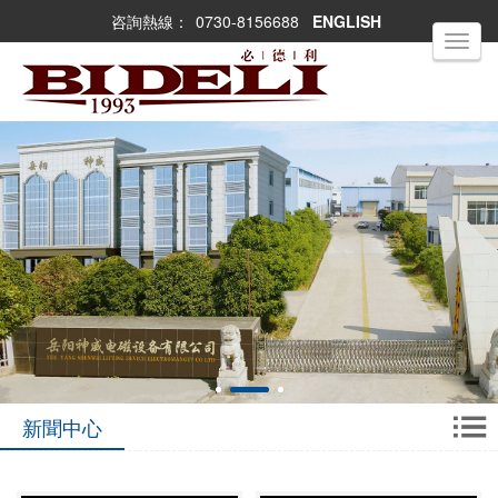
咨詢熱線：
0730-8156688
ENGLISH
Toggle
navigati
新聞中心