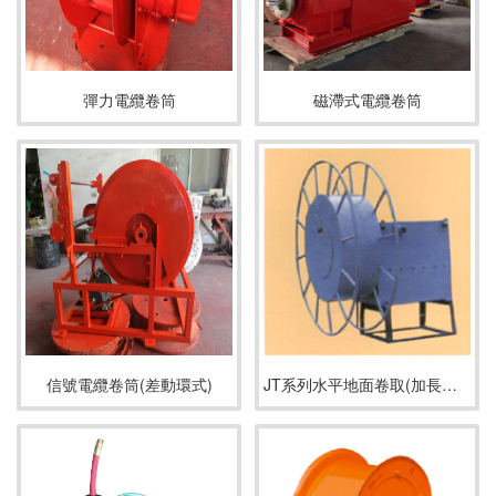
彈力電纜卷筒
磁滯式電纜卷筒
信號電纜卷筒(差動環式)
JT系列水平地面卷取(加長型) 電纜卷筒