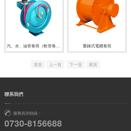
汽、水、油管卷筒（軟管卷筒）
重錘式電纜卷筒
首頁
上一頁
下一頁
尾頁
聯系我們
服務咨詢熱線：
0730-8156688