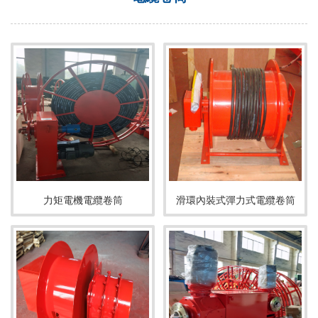
力矩電機電纜卷筒
滑環內裝式彈力式電纜卷筒