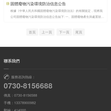
固體廢物污染環境防治信息公告
根據《中華人民共和國固體廢物污染環境防治法》的有關規定，現將我
公司固體廢物污染環境防治信息公告如下: 一、固體廢物產生與處置狀況
1、一般固體廢物 我公司一般工業固體廢物主要為原材料鋼板，即鋼板
邊角料。交由廢品收購個體戶處置。 2、工業危險廢物 我公司工業危險
首頁
上一頁
下一頁
尾頁
廢物有廢棄包裝物（油漆桶、廢
聯系我們
服務咨詢熱線：
0730-8156688
傳真：0730-8156588
手機：13378900982
郵編：414000