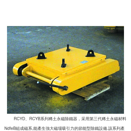
RCYD、RCYB系列稀土永磁除鐵器，采用第三代稀土永磁材料
NdfeB組成磁系,能產生強大磁場吸引力的節能型除鐵設備.該系列產