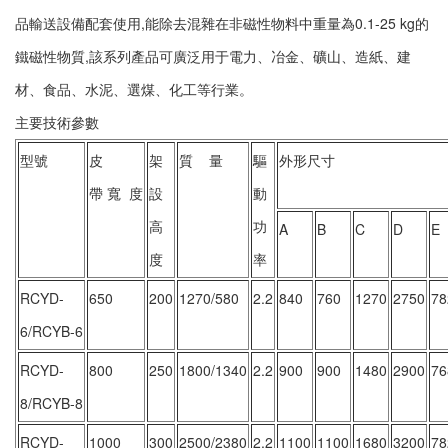
品輸送設備配套使用,能除去混雜在非磁性物料中重量為0.1-25 kg的
鐵磁性物質,該系列產品可廣泛用于電力、冶金、礦山、造紙、建
材、食品、水泥、選煤、化工等行業。
主要技術參數
型號
皮
架
質 量
驅
外形尺寸
帶 寬 度
設
動
高
功
A
B
C
D
E
度
率
RCYD-
650
200
1270/580
2.2
840
760
1270
2750
78
6/RCYB-6
RCYD-
800
250
1800/1340
2.2
900
900
1480
2900
76
8/RCYB-8
RCYD-
1000
300
2500/2380
2.2
1100
1100
1680
3200
78