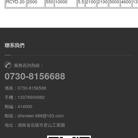
RCYD-20
2000
550
10000
5.5
2100
2100
3000
4600
13
聯系我們
服務咨詢熱線：
0730-8156688
傳真：0730-8156588
手機：13378900982
郵編：414000
郵箱：shenwei-988@163.com
地址：湖南省岳陽市君山工業園