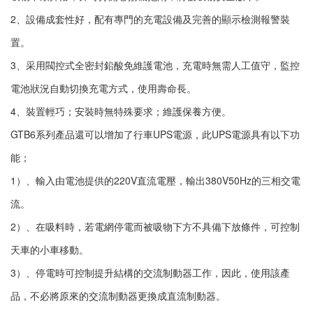
2、設備成套性好，配有專門的充電設備及完善的顯示檢測報警裝
置。
3、采用閥控式全密封鉛酸免維護電池，充電時無需人工值守，監控
電池狀況自動切換充電方式，使用壽命長。
4、裝置輕巧；安裝時無特殊要求；維護保養方便。
GTB6系列產品還可以增加了行車UPS電源，此UPS電源具有以下功
能；
1）、輸入由電池提供的220V直流電壓，輸出380V50Hz的三相交電
流。
2）、在吸料時，若電網停電而被吸物下方不具備下放條件，可控制
天車的小車移動。
3）、停電時可控制提升結構的交流制動器工作，因此，使用該產
品，不必將原來的交流制動器更換成直流制動器。