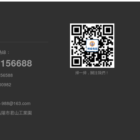
熱線：
8156688
掃一掃，關注我們！
56588
0982
-988@163.com
岳陽市君山工業園