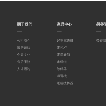
關于我們
產品中心
榮譽
公司簡介
起重電磁鐵
榮譽
廠房廠貌
電控柜
企業文化
電纜卷筒
售后服務
永磁鐵
人才招聘
除鐵器
磁選機
電磁攪拌器