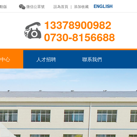
ENGLISH
動版
微信公眾號
設為首頁
|
添加收藏
13378900982
0730-8156688
聞中心
人才招聘
聯系我們