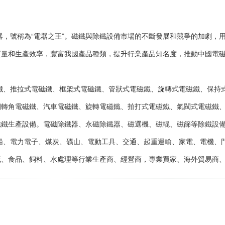
號稱為“電器之王”。磁鐵與除鐵設備市場的不斷發展和競爭的加劇，用
質量和生產效率，豐富我國產品種類，提升行業產品知名度，推動中國電
推拉式電磁鐵、框架式電磁鐵、管狀式電磁鐵、旋轉式電磁鐵、保持式
鋼轉角電磁鐵、汽車電磁鐵、旋轉電磁鐵、拍打式電磁鐵、氣閥式電磁鐵
磁鐵生產設備。電磁除鐵器、永磁除鐵器、磁選機、磁輥、磁篩等除鐵設
電力電子、煤炭、礦山、電動工具、交通、起重運輸、家電、電機、門
紙、食品、飼料、水處理等行業生產商、經營商，專業買家、海外貿易商